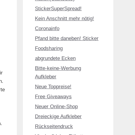
StickerSuperSpread!
Kein Anschnitt mehr nötig!
Coronainfo
Pfand bitte daneben! Sticker
Foodsharing
abgrundete Ecken
Bitte-keine-Werbung
ir
Aufkleber
h.
Neue Toppreise!
rte
Free Giveaways
Neuer Online-Shop
Dreieckige Aufkleber
.
Rückseitendruck