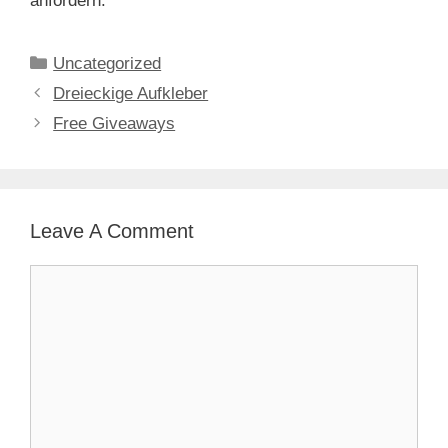
anfordern.
Categories
Uncategorized
Dreieckige Aufkleber
Free Giveaways
Leave A Comment
Comment